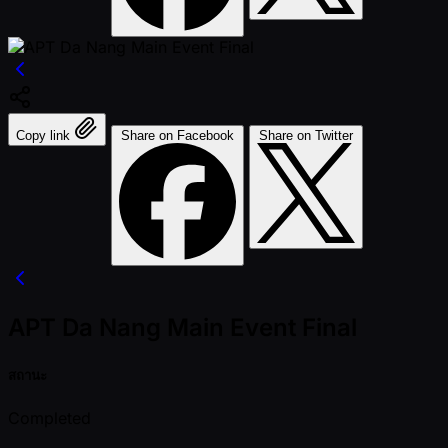
Copy link
Share on Facebook
Share on Twitter
APT Da Nang Main Event Final
สถานะ
Completed