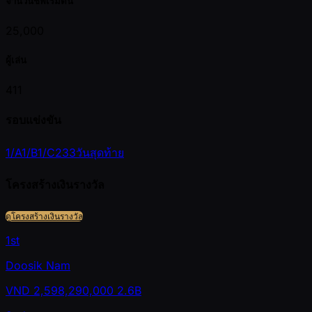
จำนวนชิพเริ่มต้น
25,000
ผู้เล่น
411
รอบแข่งขัน
1/A
1/B
1/C
2
3
3
วันสุดท้าย
โครงสร้างเงินรางวัล
ดูโครงสร้างเงินรางวัล
1st
Doosik Nam
VND
2,598,290,000
2.6B