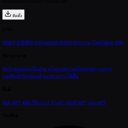
กดติดตั้งเพื่อประสบการณ์ที่ดีที่สุด
ติดตั้ง
ภาษา
简体中文
繁體中文
English
日本語
한국어
ภาษาไทย
Tiếng Việt
ข้อกฎหมาย
ข้อกำหนดและเงื่อนไข
นโยบายความเป็นส่วนตัว
กฎการ
แข่งขันทัวร์นาเมนต์
แนวทางการใช้สื่อ
ลิ้งค์
ลิงค์ APT
คู่มือโป๊กเกอร์
ร้านค้า
บัญชี APT
เล่น APT
โซเชียล