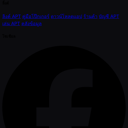
ลิ้งค์
ลิงค์ APT
คู่มือโป๊กเกอร์
ดาวน์โหลดแอป
ร้านค้า
บัญชี APT
เล่น APT
คลังข้อมูล
โซเชียล