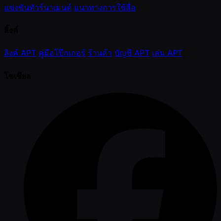
แข่งขันทัวร์นาเมนต์
แนวทางการใช้สื่อ
ลิ้งค์
ลิงค์ APT
คู่มือโป๊กเกอร์
ร้านค้า
บัญชี APT
เล่น APT
โซเชียล