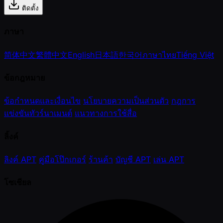
ติดตั้ง
ภาษา
简体中文
繁體中文
English
日本語
한국어
ภาษาไทย
Tiếng Việt
ข้อกฎหมาย
ข้อกำหนดและเงื่อนไข
นโยบายความเป็นส่วนตัว
กฎการ
แข่งขันทัวร์นาเมนต์
แนวทางการใช้สื่อ
ลิ้งค์
ลิงค์ APT
คู่มือโป๊กเกอร์
ร้านค้า
บัญชี APT
เล่น APT
โซเชียล