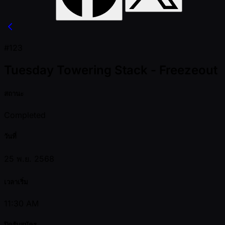
#123
Tuesday Towering Stack - Freezeout
สถานะ
Completed
วันที่
25 พ.ย. 2568
เวลาเริ่ม
11:30 AM
ปิดรับสมัคร