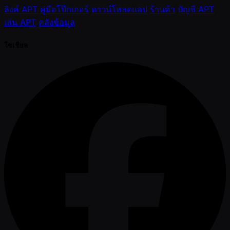
ลิงค์ APT
คู่มือโป๊กเกอร์
ดาวน์โหลดแอป
ร้านค้า
บัญชี APT
เล่น APT
คลังข้อมูล
โซเชียล