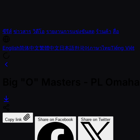
ซีรีส์
ข่าวสาร
วิดีโอ
รายงานการแข่งขันสด
ร้านค้า
สื่อ
English
简体中文
繁體中文
日本語
한국어
ภาษาไทย
Tiếng Việt
Big "O" Masters - PL Omaha 
Copy link
Share on Facebook
Share on Twitter