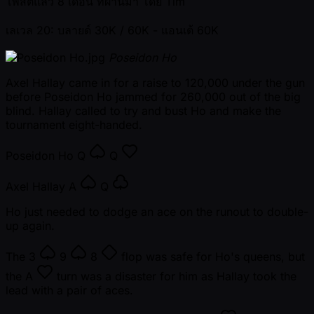
โพสต์แล้ว
8 เดือน ที่ผ่านมา
โดย
Tim
เลเวล 20: บลายด์ 30K / 60K
- แอนเต้ 60K
Poseidon Ho
Axel Hallay came in for a raise to 120,000 under the gun
before Poseidon Ho jammed for 260,000 out of the big
blind. Hallay called to try and bust Ho and make the
tournament eight-handed.
Poseidon Ho
Q
Q
Axel Hallay
A
Q
Ho just needed to dodge an ace on the runout to double-
up again.
The
3
9
8
flop was safe for Ho's queens, but
the
A
turn was a disaster for him as Hallay took the
lead with a pair of aces.