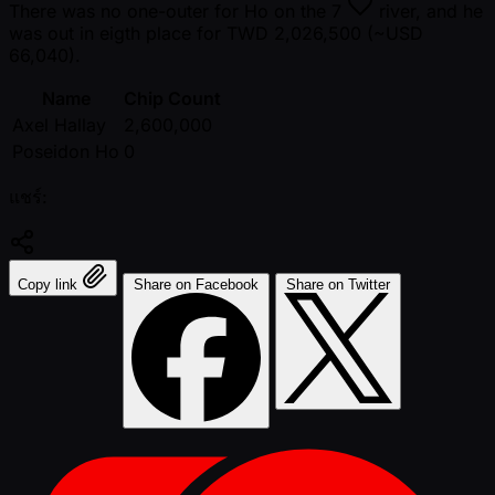
There was no one-outer for Ho on the
7
river, and he
was out in eigth place for TWD 2,026,500 ( ~USD
66,040).
Name
Chip Count
Axel Hallay
2,600,000
Poseidon Ho
0
แชร์:
Copy link
Share on Facebook
Share on Twitter