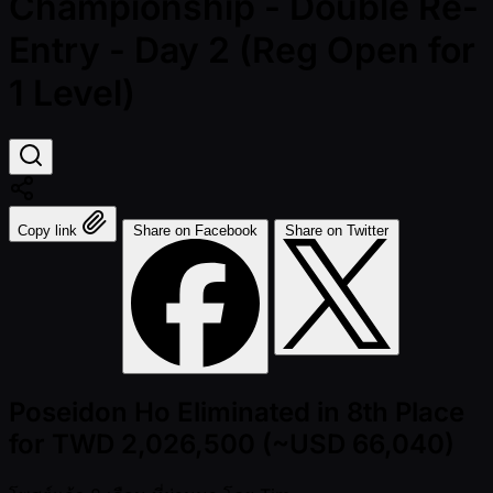
Championship - Double Re-
Entry - Day 2 (Reg Open for
1 Level)
Copy link
Share on Facebook
Share on Twitter
Poseidon Ho Eliminated in 8th Place
for TWD 2,026,500 (~USD 66,040)