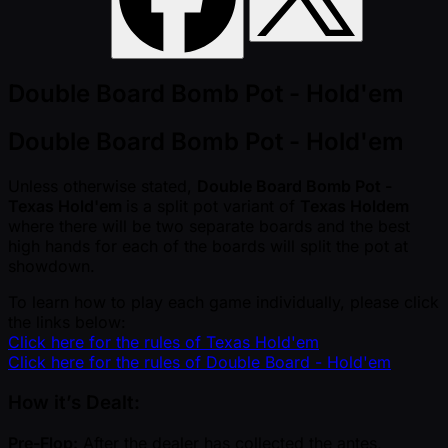
Double Board Bomb Pot - Hold'em
Double Board Bomb Pot - Hold'em
Unless otherwise stated,
Double Board Bomb Pot -
Texas Hold'em
is a split pot variant of
Texas Holdem
where there will be two separate boards and the best
high hands for each of the boards will split the pot at
showdown.
To learn how to play each game individually, please click
the links below:
Click here for the rules of Texas Hold'em
Click here for the rules of Double Board - Hold'em
How it’s Dealt:
Pre-Flop:
After the dealer has collected the antes,