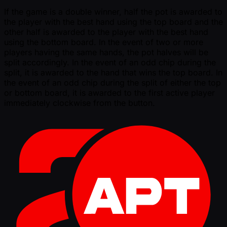
If the game is a double winner, half the pot is awarded to
the player with the best hand using the top board and the
other half is awarded to the player with the best hand
using the bottom board. In the event of two or more
players having the same hands, the pot halves will be
split accordingly. In the event of an odd chip during the
split, it is awarded to the hand that wins the top board. In
the event of an odd chip during the split of either the top
or bottom board, it is awarded to the first active player
immediately clockwise from the button.