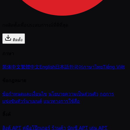
กดติดตั้งเพื่อประสบการณ์ที่ดีที่สุด
ติดตั้ง
ภาษา
简体中文
繁體中文
English
日本語
한국어
ภาษาไทย
Tiếng Việt
ข้อกฎหมาย
ข้อกำหนดและเงื่อนไข
นโยบายความเป็นส่วนตัว
กฎการ
แข่งขันทัวร์นาเมนต์
แนวทางการใช้สื่อ
ลิ้งค์
ลิงค์ APT
คู่มือโป๊กเกอร์
ร้านค้า
บัญชี APT
เล่น APT