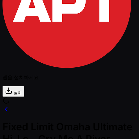
앱을 설치하세요
설치
Fixed Limit Omaha Ultimate
Hi-Lo - Cry Me A River