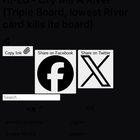
(Triple Board, lowest River
card kills its board)
Copy link
Share on Facebook
Share on Twitter
국가
이름
akihito arakawa
Japan
ayaka honke
Japan