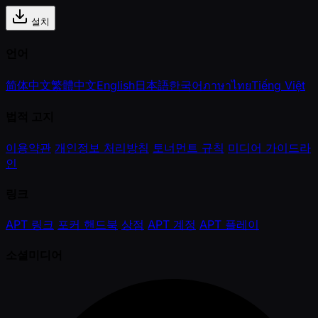
설치
언어
简体中文
繁體中文
English
日本語
한국어
ภาษาไทย
Tiếng Việt
법적 고지
이용약관
개인정보 처리방침
토너먼트 규칙
미디어 가이드라
인
링크
APT 링크
포커 핸드북
상점
APT 계정
APT 플레이
소셜미디어