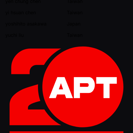
yen chung chen
Taiwan
yi hsuan chen
Taiwan
yoshihito asakawa
Japan
yuchi liu
Taiwan