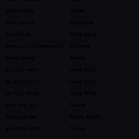
shinya ueda
Japan
shun gui toh
Singapore
siu nam so
Hong Kong
somroong chotinaruemol
Thailand
steven tseng
Taiwan
sze tsan wah
Hong Kong
tat pong poon
Hong Kong
tsz fung wong
Hong Kong
tung jung wu
Taiwan
wanghee lee
Korea, South
ya cheng chan
Taiwan