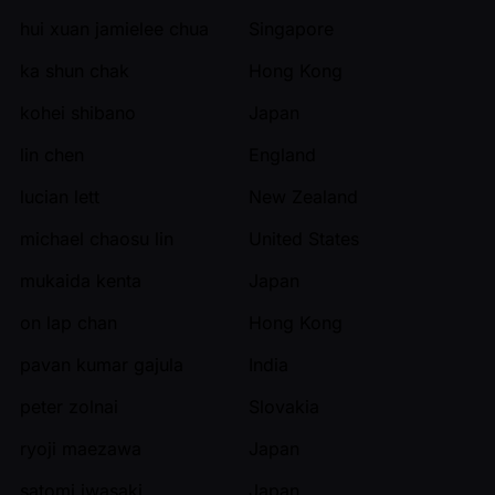
hui xuan jamielee chua
Singapore
ka shun chak
Hong Kong
kohei shibano
Japan
lin chen
England
lucian lett
New Zealand
michael chaosu lin
United States
mukaida kenta
Japan
on lap chan
Hong Kong
pavan kumar gajula
India
peter zolnai
Slovakia
ryoji maezawa
Japan
satomi iwasaki
Japan