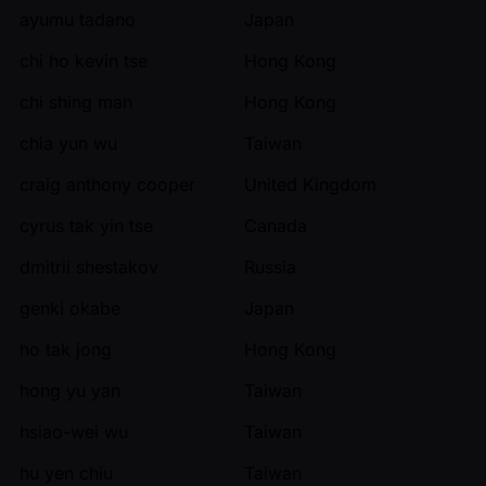
ayumu tadano
Japan
chi ho kevin tse
Hong Kong
chi shing man
Hong Kong
chia yun wu
Taiwan
craig anthony cooper
United Kingdom
cyrus tak yin tse
Canada
dmitrii shestakov
Russia
genki okabe
Japan
ho tak jong
Hong Kong
hong yu yan
Taiwan
hsiao-wei wu
Taiwan
hu yen chiu
Taiwan