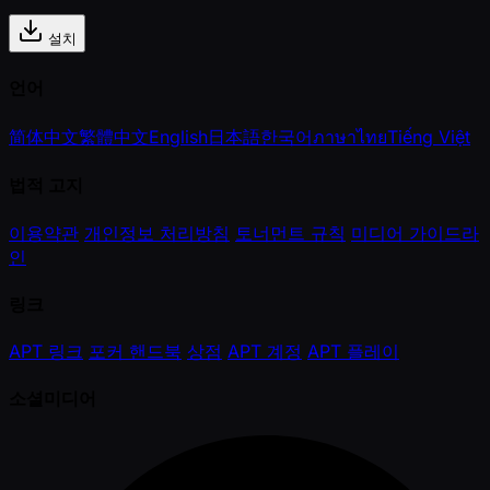
설치
언어
简体中文
繁體中文
English
日本語
한국어
ภาษาไทย
Tiếng Việt
법적 고지
이용약관
개인정보 처리방침
토너먼트 규칙
미디어 가이드라
인
링크
APT 링크
포커 핸드북
상점
APT 계정
APT 플레이
소셜미디어