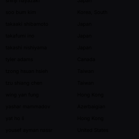
shinji hayazaki
Japan
soo bum kim
Korea, South
takaaki shibamoto
Japan
takafumi ino
Japan
takashi nishiyama
Japan
tyler adams
Canada
tzong hsuan hsieh
Taiwan
tzu shiang chen
Taiwan
wing yan fung
Hong Kong
yashar mammadov
Azerbaigian
yat ho li
Hong Kong
yousef ayman nassr
United States