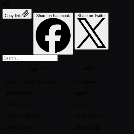
Copy link
Share on Facebook
Share on Twitter
국가
이름
aloysius mah mun hoe
Singapore
arita naohiro
Japan
chiaki honda
Japan
chong-hwa kim
Korea, South
chun ho lau
Hong Kong