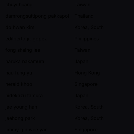
chuyi huang
Taiwan
damrongsuttipong pakkapol
Thailand
do hwan kim
Korea, South
edilberto jr. gopez
Philippines
fong shaing lee
Taiwan
haruka nakamura
Japan
hau fung yu
Hong Kong
herald khoo
Singapore
hidekazu tamura
Japan
jae young han
Korea, South
jaehong park
Korea, South
jimmy gin wee yar
Singapore