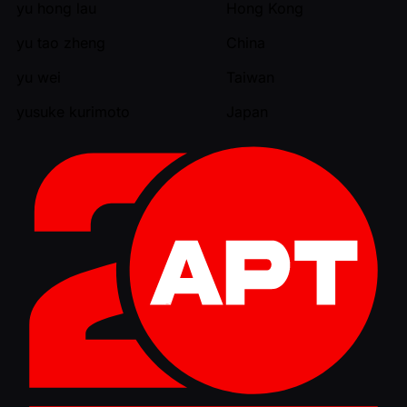
yu hong lau
Hong Kong
yu tao zheng
China
yu wei
Taiwan
yusuke kurimoto
Japan