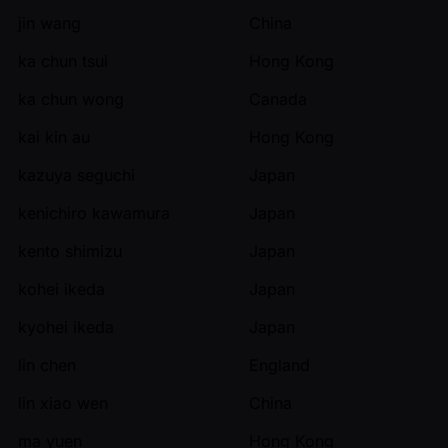
jin wang
China
ka chun tsui
Hong Kong
ka chun wong
Canada
kai kin au
Hong Kong
kazuya seguchi
Japan
kenichiro kawamura
Japan
kento shimizu
Japan
kohei ikeda
Japan
kyohei ikeda
Japan
lin chen
England
lin xiao wen
China
ma yuen
Hong Kong