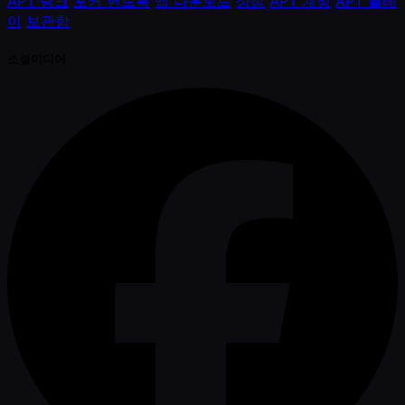
APT 링크
포커 핸드북
앱 다운로드
상점
APT 계정
APT 플레
이
보관함
소셜미디어