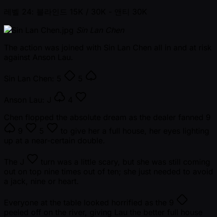
레벨 24: 블라인드 15K / 30K
- 앤티 30K
Sin Lan Chen
The action was joined with Sin Lan Chen all in and at risk
against Anson Lau.
Sin Lan Chen:
5
5
Anson Lau:
J
4
Chen flopped the absolute dream as the dealer fanned
9
9
5
to give her a full house, her eyes lighting
up at a near-certain double.
The
J
turn was a little scary, but she was still coming
out on top nine times out of ten; she just needed to avoid
a jack, nine or heart.
Everyone at the table looked horrified as the
9
peeled off on the river, giving Lau the better full house