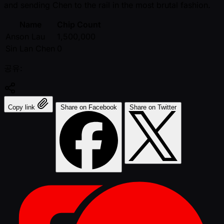
and sending Chen to the rail in the most brutal fashion.
Name
Chip Count
Anson Lau
1,500,000
Sin Lan Chen
0
공유:
Copy link
Share on Facebook
Share on Twitter