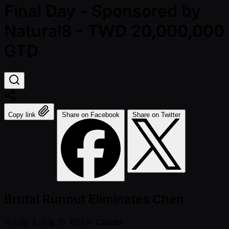
Final Day - Sponsored by
Natural8 - TWD 20,000,000
GTD
Copy link
Share on Facebook
Share on Twitter
Brutal Runout Eliminates Chen
게시됨
3 개월 전
작성자
Callum