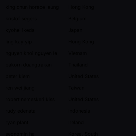
king chun horace leung
Hong Kong
kristof segers
Belgium
kyohei ikeda
Japan
ling kay yip
Hong Kong
nguyen khoi nguyen le
Vietnam
pakorn duangtrakan
Thailand
peter kiem
United States
ren wei jiang
Taiwan
robert nemeskeri kiss
United States
rudy edenata
Indonesia
ryan plant
Ireland
seongmin ha
Korea, South