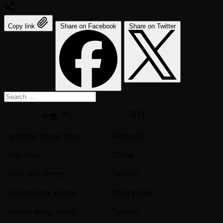
Copy link
Share on Facebook
Share on Twitter
국가
이름
andrew hosok han
Australia
bin zhao
China
chih wei cheng
Taiwan
christopher mateo
Philippines
chuan yang wang
Taiwan