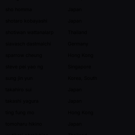
sho homma
Japan
shotaro kobayashi
Japan
shotiwan wattanalarp
Thailand
siavasch dastmalchi
Germany
sparrow cheung
Hong Kong
steve pei yao ng
Singapore
sung jin yun
Korea, South
takahiro sui
Japan
takashi yagura
Japan
ting fung mo
Hong Kong
tomoharu hikino
Japan