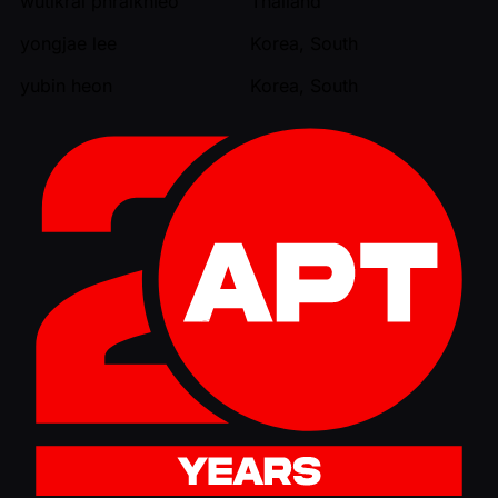
wutikrai phraikhieo
Thailand
yongjae lee
Korea, South
yubin heon
Korea, South