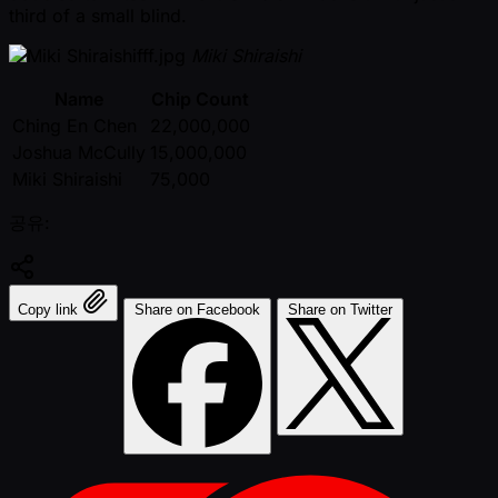
third of a small blind.
Miki Shiraishi
Name
Chip Count
Ching En Chen
22,000,000
Joshua McCully
15,000,000
Miki Shiraishi
75,000
공유:
Copy link
Share on Facebook
Share on Twitter