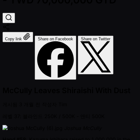
Copy link
Share on Facebook
Share on Twitter
McCully Leaves Shiraishi With Dust
게시됨
3 개월 전
작성자
Tim
레벨 37: 블라인드 250K / 500K
- 앤티 500K
Joshua McCully
Hand #58
: Kazuma Ishihara raised to 1,000,000 in the