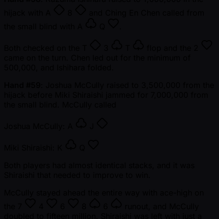
hijack with
A
8
and Ching En Chen called from
the small blind with
A
Q
.
Both checked on the
T
3
T
flop and the
2
came on the turn. Chen led out for the minimum of
500,000, and Ishihara folded.
Hand #59
: Joshua McCully raised to 3,500,000 from the
hijack before Miki Shiraishi jammed for 7,000,000 from
the small blind. McCully called
Joshua McCully:
A
J
Miki Shiraishi:
K
Q
Both players had almost identical stacks, and it was
Shiraishi that needed to improve to win.
McCully stayed ahead the entire way with ace-high on
the
7
4
6
8
6
runout, and McCully
doubled to fifteen million. Shiraishi was left with just a