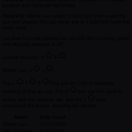
position and collected the blinds.
Hand #13
: Walter Lau raised to 600,000 from under the
gun and Joshua McCully three-bet to 1,500,000 from the
small blind.
Lau then four-bet jammed his 34,000,000 covering stack
and McCully snapped it off.
Joshua McCully:
A
A
Walter Lau:
J
J
The
J
T
6
flop put McCully in jeopardy,
needing to find an ace. The
A
turn put him back in
safety with the superior set, and the
T
river
completed the board, securing the double.
Name
Chip Count
Walter Lau
31,000,000
Miki Shiraishi
9,800,000