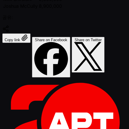
Joshua McCully
8,900,000
공유:
Copy link
Share on Facebook
Share on Twitter