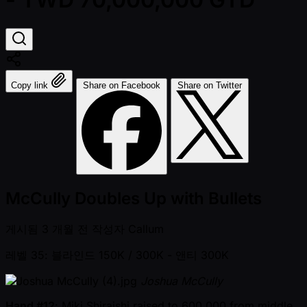
Copy link
Share on Facebook
Share on Twitter
McCully Doubles Up with Bullets
게시됨
3 개월 전
작성자
Callum
레벨 35: 블라인드 150K / 300K
- 앤티 300K
Joshua McCully
Hand #12
: Miki Shiraishi raised to 600,000 from middle