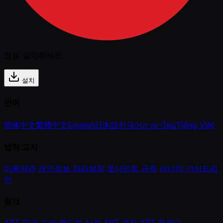
앱을 설치하세요
설치
언어
简体中文
繁體中文
English
日本語
한국어
ภาษาไทย
Tiếng Việt
법적 고지
이용약관
개인정보 처리방침
토너먼트 규칙
미디어 가이드라
인
링크
APT 링크
포커 핸드북
상점
APT 계정
APT 플레이