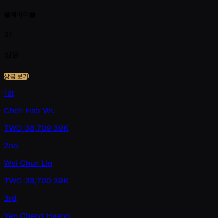
플레이어들
31
상금
상금 보기
1st
Chen Hao Wu
TWD
38,709
39K
2nd
Wei Chun Lin
TWD
38,700
39K
3rd
Yen Cheng Huang