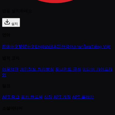
앱을 설치하세요
설치
언어
简体中文
繁體中文
English
日本語
한국어
ภาษาไทย
Tiếng Việt
법적 고지
이용약관
개인정보 처리방침
토너먼트 규칙
미디어 가이드라
인
링크
APT 링크
포커 핸드북
상점
APT 계정
APT 플레이
소셜미디어