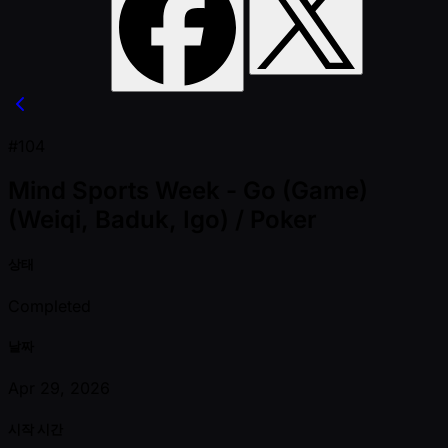
#104
Mind Sports Week - Go (Game)
(Weiqi, Baduk, Igo) / Poker
상태
Completed
날짜
Apr 29, 2026
시작 시간