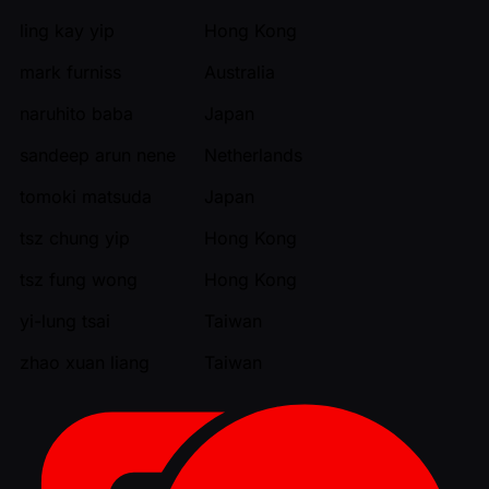
ling kay yip
Hong Kong
mark furniss
Australia
naruhito baba
Japan
sandeep arun nene
Netherlands
tomoki matsuda
Japan
tsz chung yip
Hong Kong
tsz fung wong
Hong Kong
yi-lung tsai
Taiwan
zhao xuan liang
Taiwan