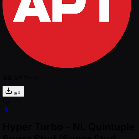
앱을 설치하세요
설치
Hyper Turbo - NL Quintuple
Super Stud (Super Stud,