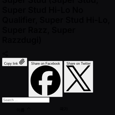
Super Stud Hi-Lo No
Qualifier, Super Stud Hi-Lo,
Super Razz, Super
Razzdugi)
Copy link
Share on Facebook
Share on Twitter
국가
이름