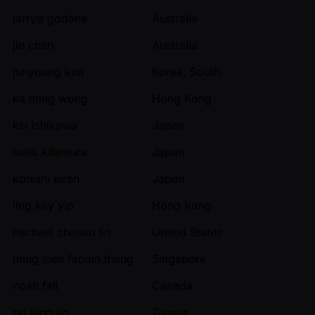
jarryd godena
Australia
jie chen
Australia
junyoung kim
Korea, South
ka ming wong
Hong Kong
kei ishikawa
Japan
keita kitamura
Japan
konishi eiren
Japan
ling kay yip
Hong Kong
michael chaosu lin
United States
ming luen fabian thang
Singapore
noah fall
Canada
po jung lin
Taiwan