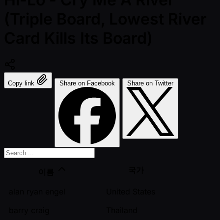
(Triple Board, Lowest River
Card Kills Its Board)
Copy link
Share on Facebook
Share on Twitter
국가
이름
alan ryan engel
United States
barry craig
Thailand