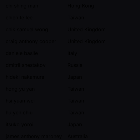
chi shing man
Hong Kong
chien te lee
Taiwan
chik samuel wong
United Kingdom
craig anthony cooper
United Kingdom
daniele basile
Italy
dmitrii shestakov
Russia
hideki nakamura
Japan
hong yu yan
Taiwan
hsi yuan wei
Taiwan
hu yen chiu
Taiwan
itsuko yoroi
Japan
james anthony maroney
Australia