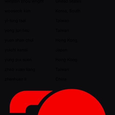
winston zhou wright
United States
wooseok kim
Korea, South
yi-lung tsai
Taiwan
yong jun hsu
Taiwan
yuen shan chui
Hong Kong
yuichi kanai
Japan
yung pui suen
Hong Kong
zhao xuan liang
Taiwan
zhenhuan li
China