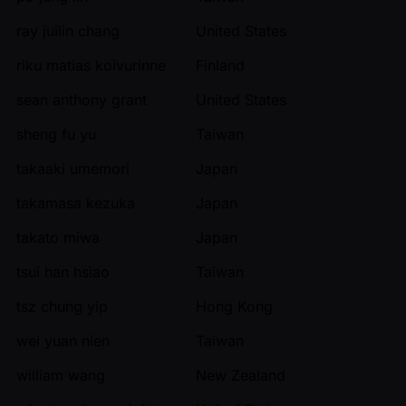
ray juilin chang
United States
riku matias koivurinne
Finland
sean anthony grant
United States
sheng fu yu
Taiwan
takaaki umemori
Japan
takamasa kezuka
Japan
takato miwa
Japan
tsui han hsiao
Taiwan
tsz chung yip
Hong Kong
wei yuan nien
Taiwan
william wang
New Zealand