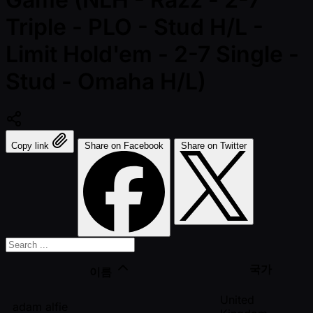
Triple - PLO - Stud H/L -
Limit Hold'em - 2-7 Single -
Stud - Omaha H/L)
Copy link
Share on Facebook
Share on Twitter
국가
이름
United
adam alfie