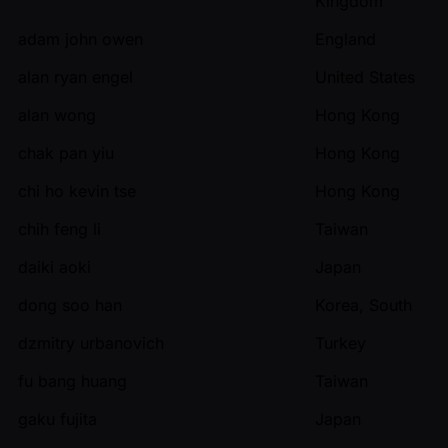
Kingdom
adam john owen
England
alan ryan engel
United States
alan wong
Hong Kong
chak pan yiu
Hong Kong
chi ho kevin tse
Hong Kong
chih feng li
Taiwan
daiki aoki
Japan
dong soo han
Korea, South
dzmitry urbanovich
Turkey
fu bang huang
Taiwan
gaku fujita
Japan