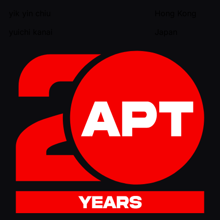
yik yin chiu
Hong Kong
yuichi kanai
Japan