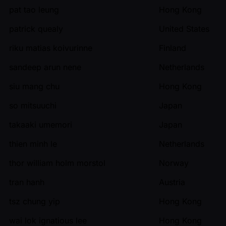
pat tao leung
Hong Kong
patrick quealy
United States
riku matias koivurinne
Finland
sandeep arun nene
Netherlands
siu mang chu
Hong Kong
so mitsuuchi
Japan
takaaki umemori
Japan
thien minh le
Netherlands
thor william holm morstol
Norway
tran hanh
Austria
tsz chung yip
Hong Kong
wai lok ignatious lee
Hong Kong