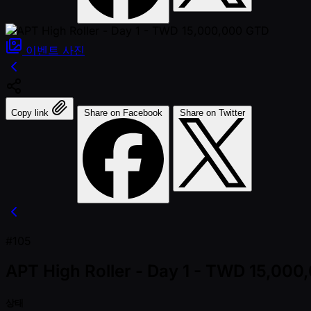
이벤트
사진
Copy link
Share on Facebook
Share on Twitter
#105
APT High Roller - Day 1 - TWD 15,00
상태