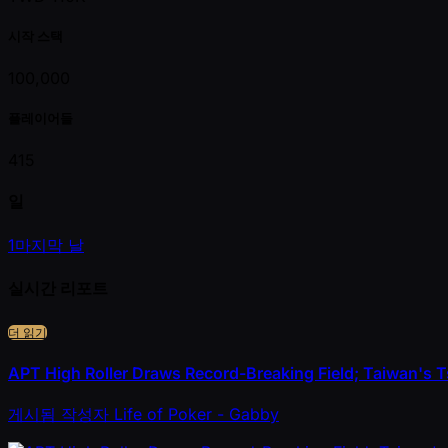
시작 스택
100,000
플레이어들
415
일
1
마지막 날
실시간 리포트
더 읽기
APT High Roller Draws Record-Breaking Field; Taiwan's T
게시됨
작성자
Life of Poker - Gabby