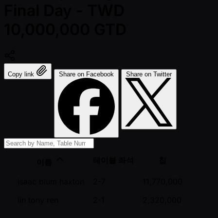
Final Day - TWD
10,000,000 GTD
Copy link
Share on Facebook
Share on Twitter
테이블 좌석
칩
이름
isaac blum haxton
2-7
11,770,000
lin tony ren
2-1
2,320,000