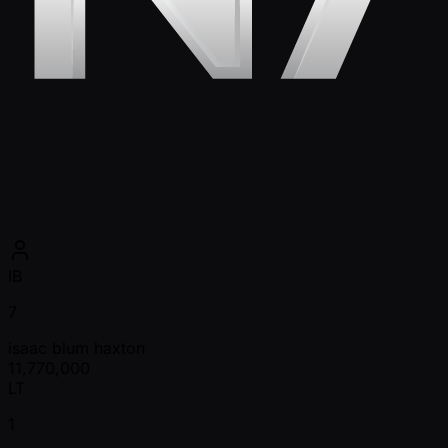
IB
7
isaac blum haxton
11,770,000
LT
1