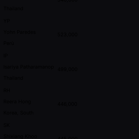
Thailand
YP
Yohn Paredes
523,000
Perù
IP
Isariya Patharamanop
499,000
Thailand
RH
Reera Hong
446,000
Korea, South
SK
Shixiang Khoo
445,000