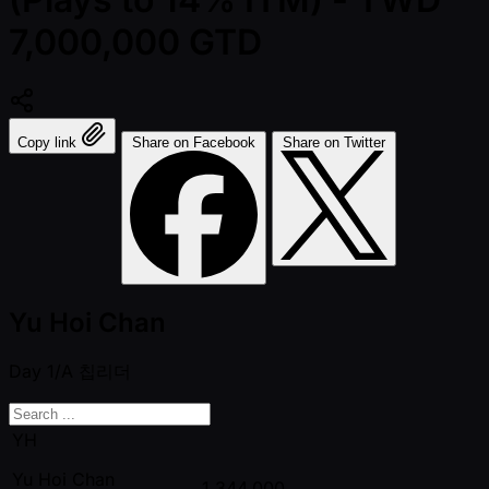
7,000,000 GTD
Copy link
Share on Facebook
Share on Twitter
Yu Hoi Chan
Day 1/A
칩리더
YH
Yu Hoi Chan
1,344,000