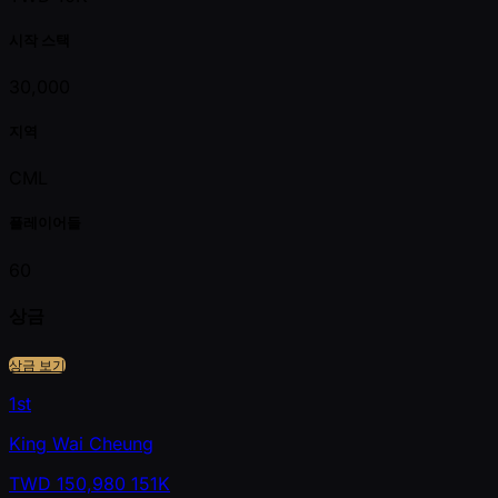
시작 스택
30,000
지역
CML
플레이어들
60
상금
상금 보기
1st
King Wai Cheung
TWD
150,980
151K