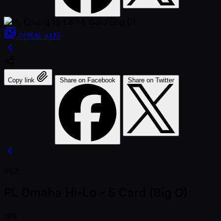
이벤트
사진
Copy link
Share on Facebook
Share on Twitter
#62
PL Omaha Hi-Lo - 5 Card (Big O)
상태