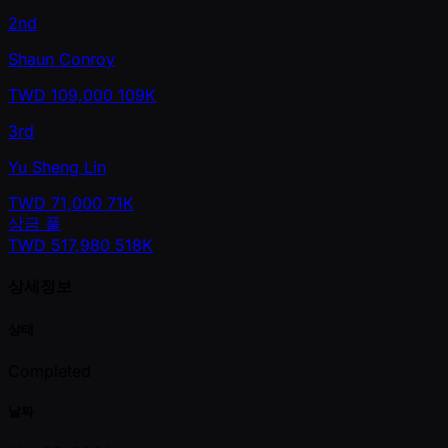
2nd
Shaun Conroy
TWD
109,000
109K
3rd
Yu Sheng Lin
TWD
71,000
71K
상금 풀
TWD
517,980
518K
상세정보
상태
Completed
날짜