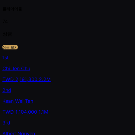
플레이어들
74
상금
상금 보기
1st
Chi Jen Chu
TWD
2,191,300
2.2M
2nd
Kean Wei Tan
TWD
1,104,000
1.1M
3rd
Albert Nguyen