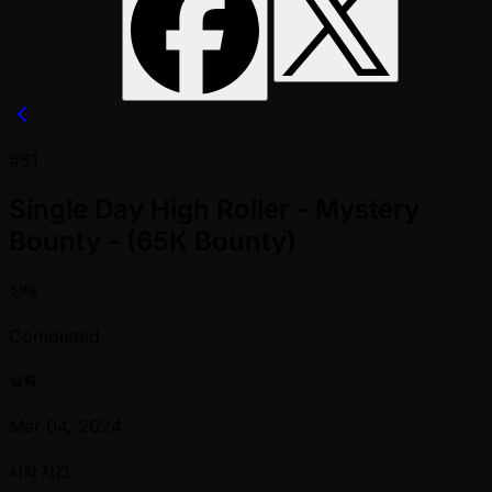
#51
Single Day High Roller - Mystery
Bounty - (65K Bounty)
상태
Completed
날짜
Mar 04, 2024
시작 시간