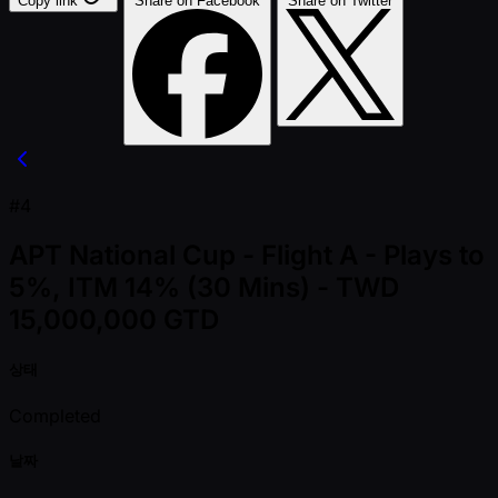
Copy link
Share on Facebook
Share on Twitter
#4
APT National Cup - Flight A - Plays to
5%, ITM 14% (30 Mins) - TWD
15,000,000 GTD
상태
Completed
날짜