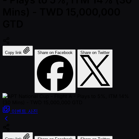
Mins) - TWD 15,000,000
GTD
Copy link
Share on Facebook
Share on Twitter
이벤트
사진