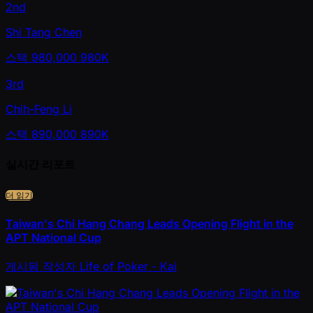
2nd
Shi Tang Chen
스택
980,000
980K
3rd
Chih-Feng Li
스택
890,000
890K
실시간 리포트
더 읽기
Taiwan's Chi Hang Chang Leads Opening Flight in the
APT National Cup
게시됨
작성자
Life of Poker - Kai