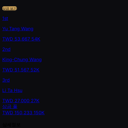
상금 보기
1st
Yu Tang Wang
TWD
53,667
54K
2nd
King-Chung Wang
TWD
51,567
52K
3rd
Li Ta Hsu
TWD
27,000
27K
상금 풀
TWD
150,233
150K
상세정보