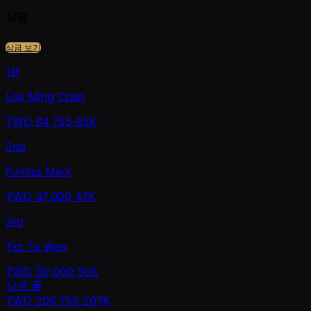
상금
상금 보기
1st
Lok Ming Chan
TWD
64,755
65K
2nd
Furniss Mark
TWD
47,000
47K
3rd
Tsz To Wan
TWD
30,000
30K
상금 풀
TWD
206,755
207K