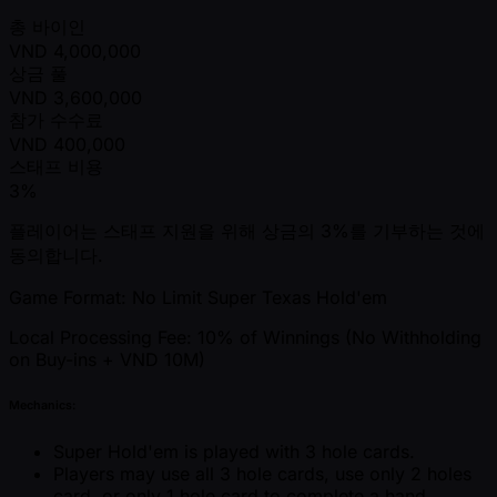
총 바이인
VND
4,000,000
상금 풀
VND
3,600,000
참가 수수료
VND
400,000
스태프 비용
3%
플레이어는 스태프 지원을 위해 상금의 3%를 기부하는 것에
동의합니다.
Game Format: No Limit Super Texas Hold'em
Local Processing Fee: 10% of Winnings (No Withholding
on Buy-ins + VND 10M)
Mechanics:
Super Hold'em is played with 3 hole cards.
Players may use all 3 hole cards, use only 2 holes
card, or only 1 hole card to complete a hand.