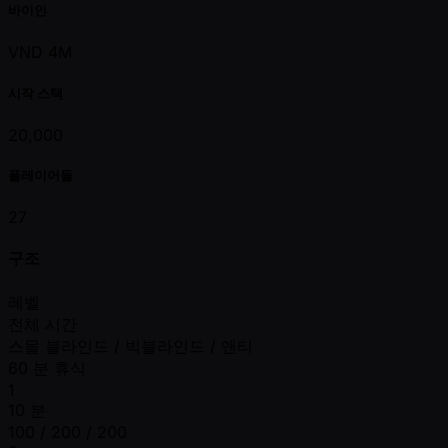
바이인
VND 4M
시작 스택
20,000
플레이어들
27
구조
레벨
전체 시간
스몰 블라인드 / 빅블라인드 / 앤티
60 분 휴식
1
10 분
100 / 200 / 200