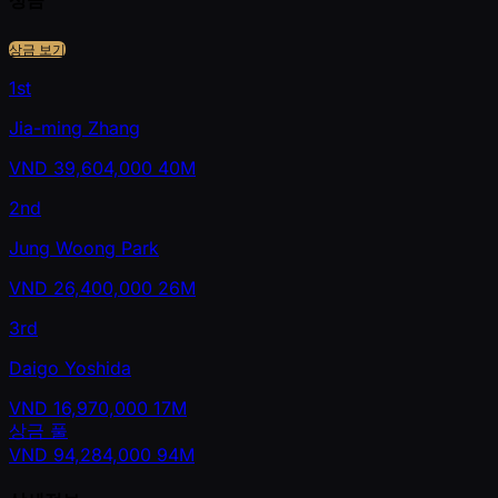
상금 보기
1st
Jia-ming Zhang
VND
39,604,000
40M
2nd
Jung Woong Park
VND
26,400,000
26M
3rd
Daigo Yoshida
VND
16,970,000
17M
상금 풀
VND
94,284,000
94M