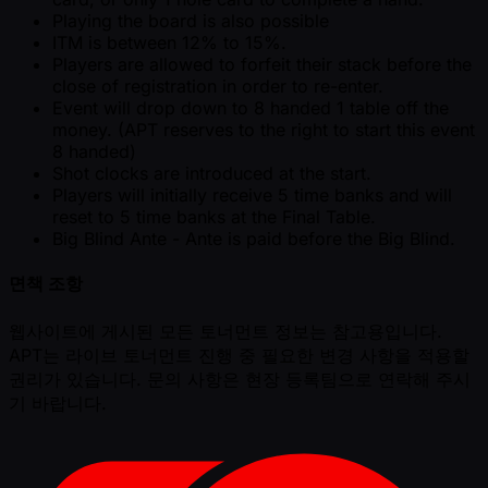
Playing the board is also possible
ITM is between 12% to 15%.
Players are allowed to forfeit their stack before the
close of registration in order to re-enter.
Event will drop down to 8 handed 1 table off the
money. (APT reserves to the right to start this event
8 handed)
Shot clocks are introduced at the start.
Players will initially receive 5 time banks and will
reset to 5 time banks at the Final Table.
Big Blind Ante - Ante is paid before the Big Blind.
면책 조항
웹사이트에 게시된 모든 토너먼트 정보는 참고용입니다.
APT는 라이브 토너먼트 진행 중 필요한 변경 사항을 적용할
권리가 있습니다. 문의 사항은 현장 등록팀으로 연락해 주시
기 바랍니다.