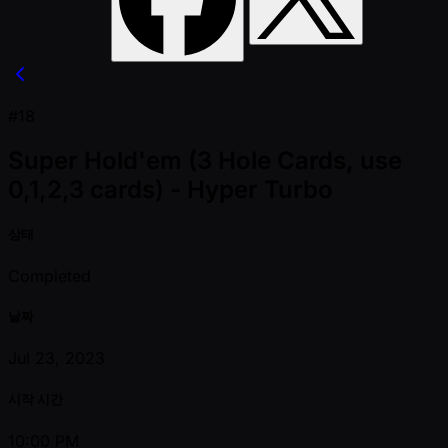
#18
Super Hold'em (3 Hole Cards, use
0,1,2,3 cards) - Hyper Turbo
상태
Completed
날짜
Jul 23, 2023
시작 시간
10:00 PM