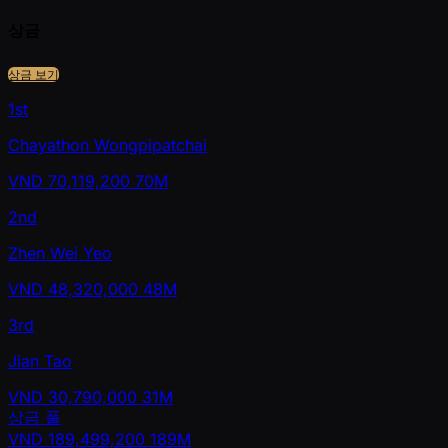
상금
상금 보기
1st
Chayathon Wongpipatchai
VND
70,119,200
70M
2nd
Zhen Wei Yeo
VND
48,320,000
48M
3rd
Jian Tao
VND
30,790,000
31M
상금 풀
VND
189,499,200
189M