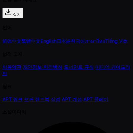
설치
언어
简体中文
繁體中文
English
日本語
한국어
ภาษาไทย
Tiếng Việt
법적 고지
이용약관
개인정보 처리방침
토너먼트 규칙
미디어 가이드라
인
링크
APT 링크
포커 핸드북
상점
APT 계정
APT 플레이
소셜미디어