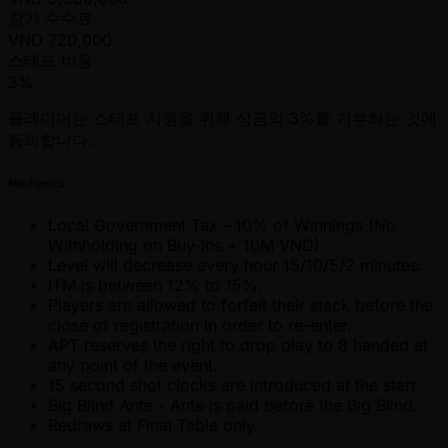
참가 수수료
VND
720,000
스태프 비용
3%
플레이어는 스태프 지원을 위해 상금의 3%를 기부하는 것에
동의합니다.
Mechanics
Local Government Tax - 10% of Winnings (No
Withholding on Buy-Ins + 10M VND)
Level will decrease every hour 15/10/5/2 minutes.
ITM is between 12% to 15%.
Players are allowed to forfeit their stack before the
close of registration in order to re-enter.
APT reserves the right to drop play to 8 handed at
any point of the event.
15 second shot clocks are introduced at the start.
Big Blind Ante - Ante is paid before the Big Blind.
Redraws at Final Table only.