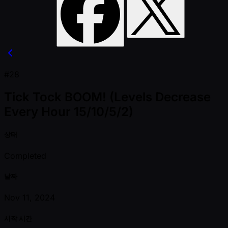
#28
Tick Tock BOOM! (Levels Decrease
Every Hour 15/10/5/2)
상태
Completed
날짜
Nov 11, 2024
시작 시간