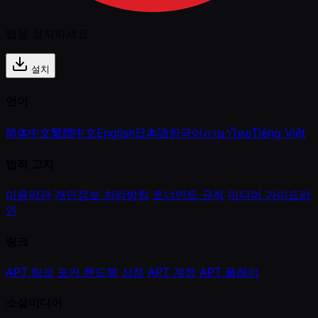
앱을 설치하세요
설치
언어
简体中文
繁體中文
English
日本語
한국어
ภาษาไทย
Tiếng Việt
법적 고지
이용약관
개인정보 처리방침
토너먼트 규칙
미디어 가이드라
인
링크
APT 링크
포커 핸드북
상점
APT 계정
APT 플레이
소셜미디어