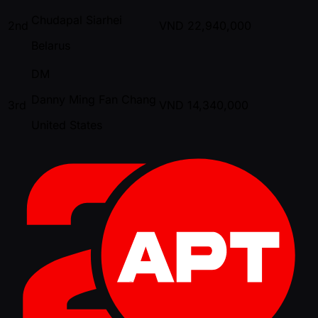
Chudapal Siarhei
2nd
VND
22,940,000
Belarus
DM
Danny Ming Fan Chang
3rd
VND
14,340,000
United States