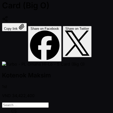
Card (Big O)
Copy link
Share on Facebook
Share on Twitter
Kotenok Maksim
1st
VND
34,422,400
CS