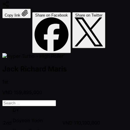
Copy link
Share on Facebook
Share on Twitter
Jack Richard Maris
1st
VND
159,895,000
DY
Doyeon Yoon
2nd
VND
110,190,000