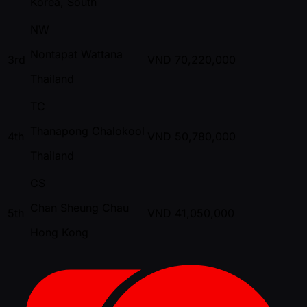
Korea, South
NW
Nontapat Wattana
3rd
VND
70,220,000
Thailand
TC
Thanapong Chalokool
4th
VND
50,780,000
Thailand
CS
Chan Sheung Chau
5th
VND
41,050,000
Hong Kong