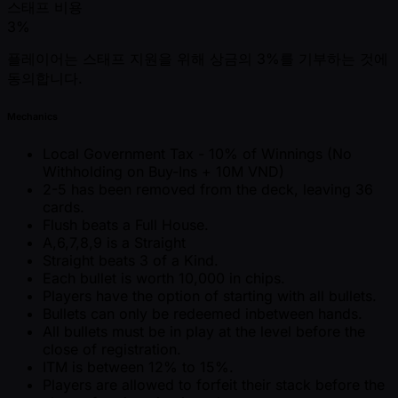
스태프 비용
3%
플레이어는 스태프 지원을 위해 상금의 3%를 기부하는 것에
동의합니다.
Mechanics
Local Government Tax - 10% of Winnings (No
Withholding on Buy-Ins + 10M VND)
2-5 has been removed from the deck, leaving 36
cards.
Flush beats a Full House.
A,6,7,8,9 is a Straight
Straight beats 3 of a Kind.
Each bullet is worth 10,000 in chips.
Players have the option of starting with all bullets.
Bullets can only be redeemed inbetween hands.
All bullets must be in play at the level before the
close of registration.
ITM is between 12% to 15%.
Players are allowed to forfeit their stack before the