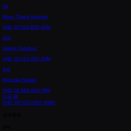
1st
Ngoc Thang Nguyen
VND
45,163,600
45M
2nd
Valeriy Petuhov
VND
30,120,000
30M
3rd
Nobuaki Sasaki
VND
19,360,000
19M
상금 풀
VND
107,553,600
108M
상세정보
상태