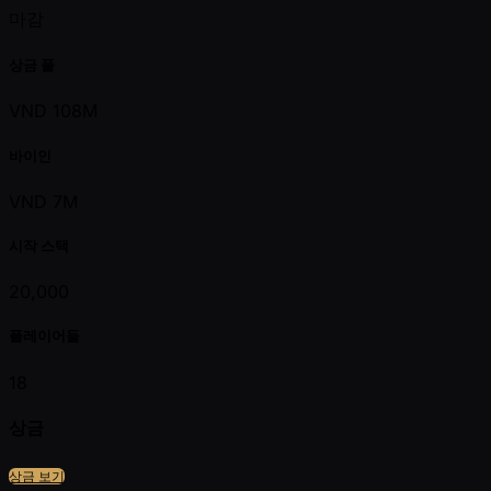
마감
상금 풀
VND 108M
바이인
VND 7M
시작 스택
20,000
플레이어들
18
상금
상금 보기