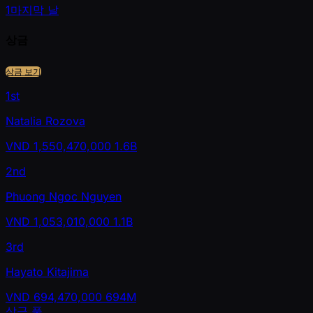
1
마지막 날
상금
상금 보기
1st
Natalia Rozova
VND
1,550,470,000
1.6B
2nd
Phuong Ngoc Nguyen
VND
1,053,010,000
1.1B
3rd
Hayato Kitajima
VND
694,470,000
694M
상금 풀