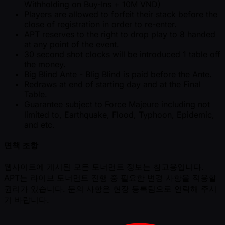
Withholding on Buy-Ins + 10M VND)
Players are allowed to forfeit their stack before the
close of registration in order to re-enter.
APT reserves to the right to drop play to 8 handed
at any point of the event.
30 second shot clocks will be introduced 1 table off
the money.
Big Blind Ante - Blig Blind is paid before the Ante.
Redraws at end of starting day and at the Final
Table.
Guarantee subject to Force Majeure including not
limited to, Earthquake, Flood, Typhoon, Epidemic,
and etc.
면책 조항
웹사이트에 게시된 모든 토너먼트 정보는 참고용입니다.
APT는 라이브 토너먼트 진행 중 필요한 변경 사항을 적용할
권리가 있습니다. 문의 사항은 현장 등록팀으로 연락해 주시
기 바랍니다.