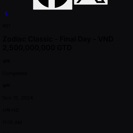
#51
Zodiac Classic - Final Day - VND
2,500,000,000 GTD
상태
Completed
날짜
Nov 15, 2024
시작 시간
11:15 AM