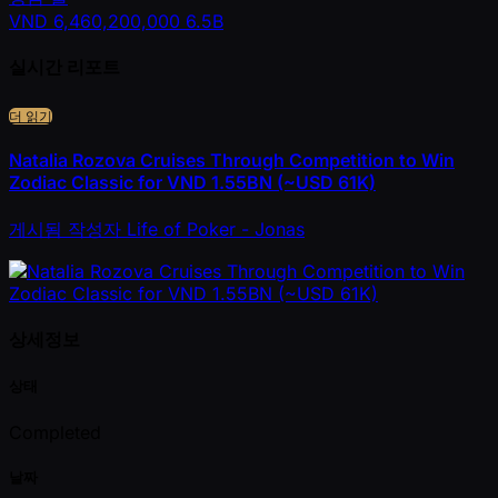
VND
6,460,200,000
6.5B
실시간 리포트
더 읽기
Natalia Rozova Cruises Through Competition to Win
Zodiac Classic for VND 1.55BN (~USD 61K)
게시됨
작성자
Life of Poker - Jonas
상세정보
상태
Completed
날짜