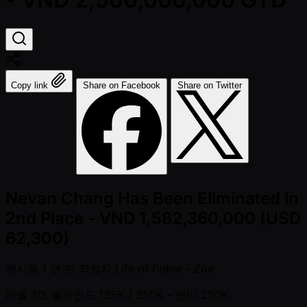
Copy link
Share on Facebook
Share on Twitter
Nevan Chang Has Been Eliminated in
2nd Place - VND 1,582,360,000 (USD
62,300)
게시됨
1 년 전
작성자
Life of Poker - Zoe
레벨 30: 블라인드 125K / 250K
- 앤티 250K