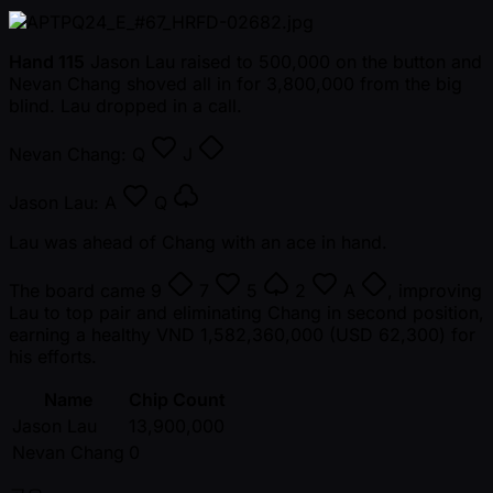
Hand 115
Jason Lau raised to 500,000 on the button and
Nevan Chang shoved all in for 3,800,000 from the big
blind. Lau dropped in a call.
Nevan Chang:
Q
J
Jason Lau:
A
Q
Lau was ahead of Chang with an ace in hand.
The board came
9
7
5
2
A
, improving
Lau to top pair and eliminating Chang in second position,
earning a healthy VND 1,582,360,000 (USD 62,300) for
his efforts.
Name
Chip Count
Jason Lau
13,900,000
Nevan Chang
0