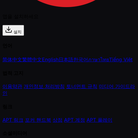
앱을 설치하세요
설치
언어
简体中文
繁體中文
English
日本語
한국어
ภาษาไทย
Tiếng Việt
법적 고지
이용약관
개인정보 처리방침
토너먼트 규칙
미디어 가이드라
인
링크
APT 링크
포커 핸드북
상점
APT 계정
APT 플레이
소셜미디어