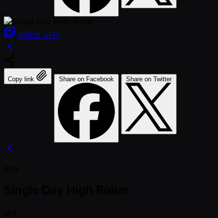
이벤트
사진
Copy link
Share on Facebook
Share on Twitter
#49
Single Day High Roller
상태