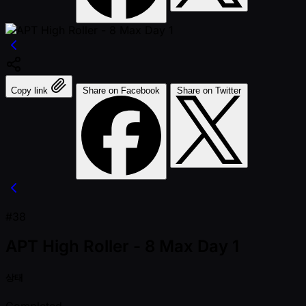
Copy link
Share on Facebook
Share on Twitter
#38
APT High Roller - 8 Max Day 1
상태
Completed