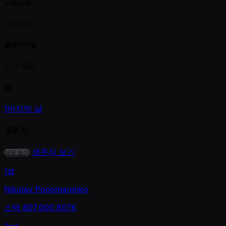
시작 스택
100,000
플레이어들
31 /
102
일
1
마지막 날
생존자
생존자 보기
상금 보기
1st
Nikolay Ponomarenko
스택
807,000
807K