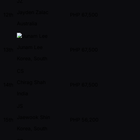
JZ
Jayden Zalac
12th
PHP
67,500
Australia
Junam Lee
13th
PHP
67,500
Korea, South
CS
Chirag Shah
14th
PHP
67,500
India
JS
Jaewook Shin
15th
PHP
56,200
Korea, South