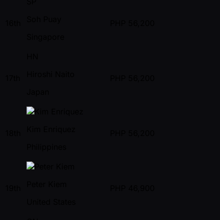
SP
Soh Puay
16th
PHP
56,200
Singapore
HN
Hiroshi Naito
17th
PHP
56,200
Japan
Kim Enriquez
18th
PHP
56,200
Philippines
Peter Kiem
19th
PHP
46,900
United States