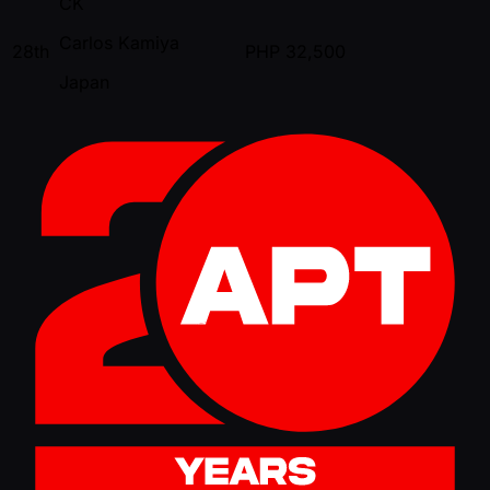
CK
Carlos Kamiya
28th
PHP
32,500
Japan