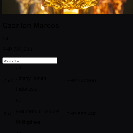
Czar Ian Marcos
1st
PHP
735,600
JJ
Jimmy Johan
2nd
PHP
627,800
Indonesia
EJ
Edilberto Jr. Gopez
3rd
PHP
623,400
Philippines