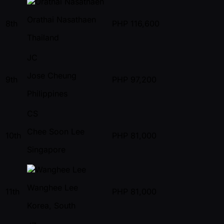
Orathai Nasathaen
8th
PHP
116,600
Thailand
JC
Jose Cheung
9th
PHP
97,200
Philippines
CS
Chee Soon Lee
10th
PHP
81,000
Singapore
Wanghee Lee
11th
PHP
81,000
Korea, South