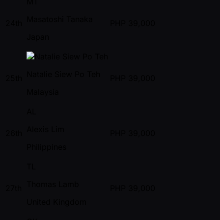
MT
Masatoshi Tanaka
24th
PHP
39,000
Japan
Natalie Siew Po Teh
25th
PHP
39,000
Malaysia
AL
Alexis Lim
26th
PHP
39,000
Philippines
TL
Thomas Lamb
27th
PHP
39,000
United Kingdom