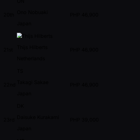
ON
Ono Nobuaki
20th
PHP
46,900
Japan
Thijs Hilberts
21st
PHP
46,900
Netherlands
TS
Takagi Sakae
22nd
PHP
46,900
Japan
DK
Daisuke Kurakami
23rd
PHP
39,000
Japan