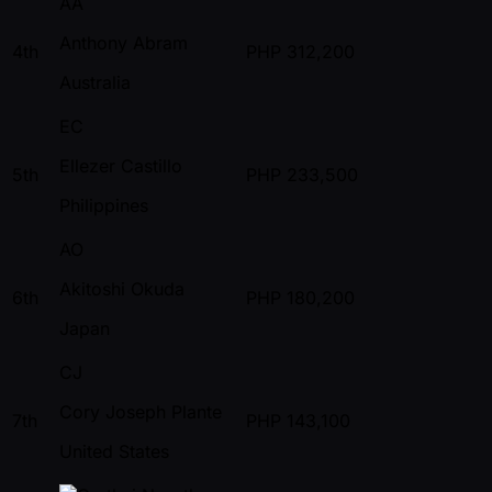
AA
Anthony Abram
4th
PHP
312,200
Australia
EC
Ellezer Castillo
5th
PHP
233,500
Philippines
AO
Akitoshi Okuda
6th
PHP
180,200
Japan
CJ
Cory Joseph Plante
7th
PHP
143,100
United States