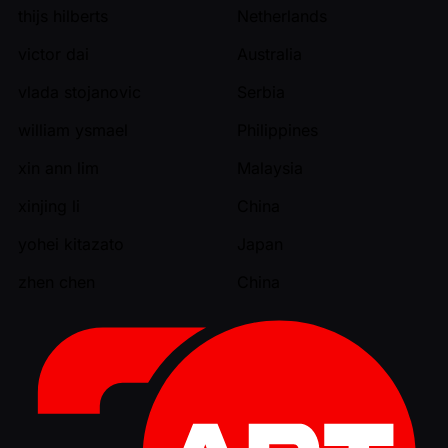
thijs hilberts
Netherlands
victor dai
Australia
vlada stojanovic
Serbia
william ysmael
Philippines
xin ann lim
Malaysia
xinjing li
China
yohei kitazato
Japan
zhen chen
China