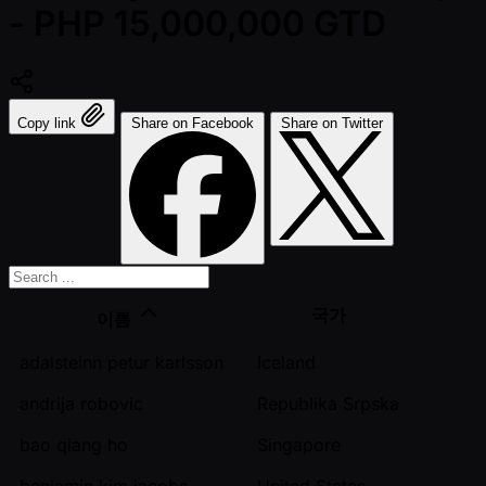
- PHP 15,000,000 GTD
Copy link
Share on Facebook
Share on Twitter
국가
이름
adalsteinn petur karlsson
Iceland
andrija robovic
Republika Srpska
bao qiang ho
Singapore
benjamin kim jacobs
United States