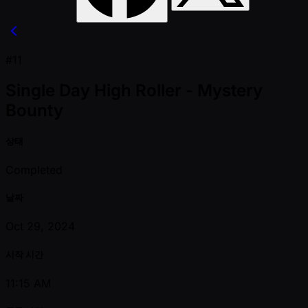
#11
Single Day High Roller - Mystery
Bounty
상태
Completed
날짜
Oct 29, 2024
시작 시간
11:15 AM