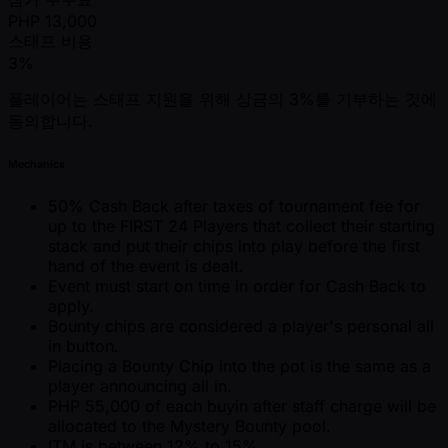
PHP
13,000
스태프 비용
3%
플레이어는 스태프 지원을 위해 상금의 3%를 기부하는 것에
동의합니다.
Mechanics
50% Cash Back after taxes of tournament fee for
up to the FIRST 24 Players that collect their starting
stack and put their chips into play before the first
hand of the event is dealt.
Event must start on time in order for Cash Back to
apply.
Bounty chips are considered a player's personal all
in button.
Placing a Bounty Chip into the pot is the same as a
player announcing all in.
PHP 55,000 of each buyin after staff charge will be
allocated to the Mystery Bounty pool.
ITM is between 12% to 15%.