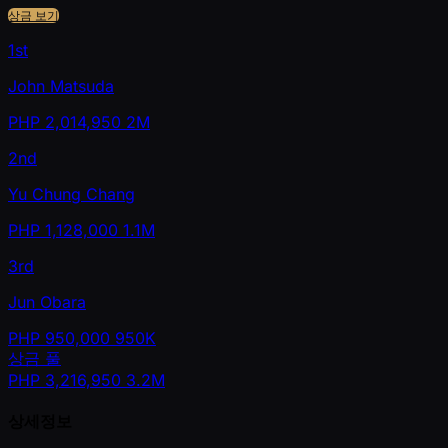
상금 보기
1st
John Matsuda
PHP
2,014,950
2M
2nd
Yu Chung Chang
PHP
1,128,000
1.1M
3rd
Jun Obara
PHP
950,000
950K
상금 풀
PHP
3,216,950
3.2M
상세정보