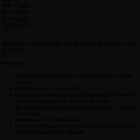
PHP
17,800
참가 수수료
PHP
2,200
스태프 비용
3%
플레이어는 스태프 지원을 위해 상금의 3%를 기부하는 것에
동의합니다.
Mechanics:
Minimum age requirement is 50 years old in order
to play.
ITM is between 12% to 15%.
Players are allowed to forfeit their stack before the
close of registration in order to re-enter.
30 second shot clocks will be introduced 1 table off
the money.
Redraws at Final Table only.
Once a deal has been made between players, levels
will be reduced to 15 minutes.