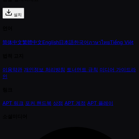
설치
언어
简体中文
繁體中文
English
日本語
한국어
ภาษาไทย
Tiếng Việt
법적 고지
이용약관
개인정보 처리방침
토너먼트 규칙
미디어 가이드라
인
링크
APT 링크
포커 핸드북
상점
APT 계정
APT 플레이
소셜미디어