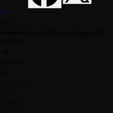
#36
Senior's Event (Minimum Age is 50
to Play)
상태
Completed
날짜
Oct 31, 2024
시작 시간
4:00 PM