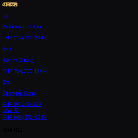
상금 보기
1st
Anthony Gabitan
PHP
224,310
224K
2nd
Jae Yi Chang
PHP
154,000
154K
3rd
Seongsu Kong
PHP
98,000
98K
상금 풀
PHP
604,310
604K
상세정보