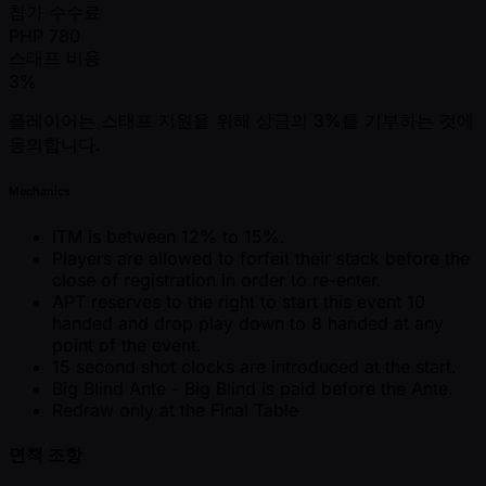
참가 수수료
PHP
780
스태프 비용
3%
플레이어는 스태프 지원을 위해 상금의 3%를 기부하는 것에
동의합니다.
Mechanics
ITM is between 12% to 15%.
Players are allowed to forfeit their stack before the
close of registration in order to re-enter.
APT reserves to the right to start this event 10
handed and drop play down to 8 handed at any
point of the event.
15 second shot clocks are introduced at the start.
Big Blind Ante - Big Blind is paid before the Ante.
Redraw only at the Final Table
면책 조항