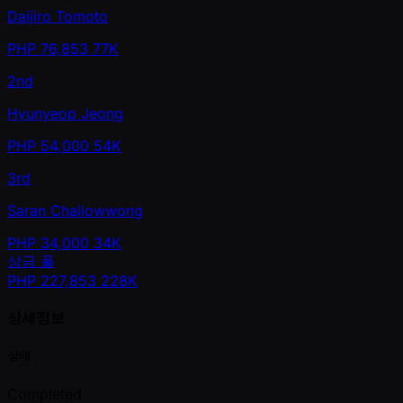
Daijiro Tomoto
PHP
76,853
77K
2nd
Hyunyeop Jeong
PHP
54,000
54K
3rd
Saran Chaliowwong
PHP
34,000
34K
상금 풀
PHP
227,853
228K
상세정보
상태
Completed