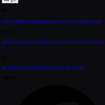
설치
언어
简体中文
繁體中文
English
日本語
한국어
ภาษาไทย
Tiếng Việt
법적 고지
이용약관
개인정보 처리방침
토너먼트 규칙
미디어 가이드라
인
링크
APT 링크
포커 핸드북
상점
APT 계정
APT 플레이
소셜미디어