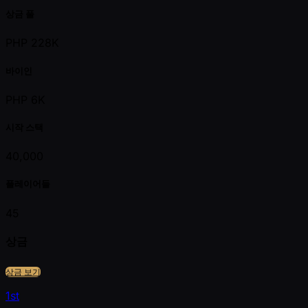
상금 풀
PHP 228K
바이인
PHP 6K
시작 스택
40,000
플레이어들
45
상금
상금 보기
1st