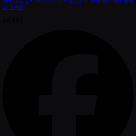
APT 링크
포커 핸드북
앱 다운로드
상점
APT 계정
APT 플레
이
보관함
소셜미디어