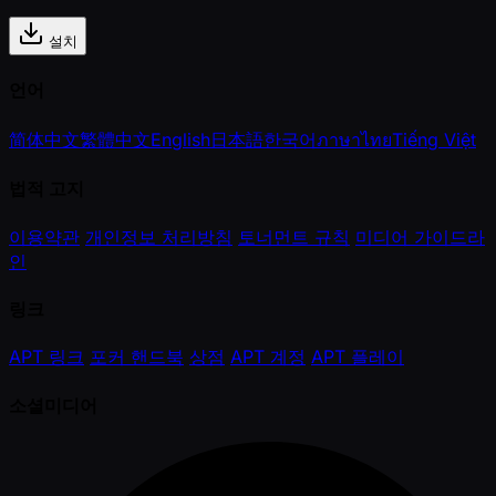
설치
언어
简体中文
繁體中文
English
日本語
한국어
ภาษาไทย
Tiếng Việt
법적 고지
이용약관
개인정보 처리방침
토너먼트 규칙
미디어 가이드라
인
링크
APT 링크
포커 핸드북
상점
APT 계정
APT 플레이
소셜미디어