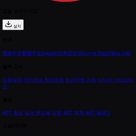
앱을 설치하세요
설치
언어
简体中文
繁體中文
English
日本語
한국어
ภาษาไทย
Tiếng Việt
법적 고지
이용약관
개인정보 처리방침
토너먼트 규칙
미디어 가이드라
인
링크
APT 링크
포커 핸드북
상점
APT 계정
APT 플레이
소셜미디어