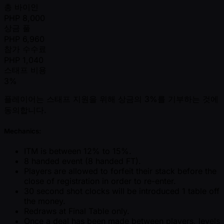
총 바이인
PHP
8,000
상금 풀
PHP
6,960
참가 수수료
PHP
1,040
스태프 비용
3%
플레이어는 스태프 지원을 위해 상금의 3%를 기부하는 것에
동의합니다.
Mechanics:
ITM is between 12% to 15%.
8 handed event (8 handed FT).
Players are allowed to forfeit their stack before the
close of registration in order to re-enter.
30 second shot clocks will be introduced 1 table off
the money.
Redraws at Final Table only.
Once a deal has been made between players, levels