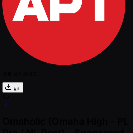
앱을 설치하세요
설치
Omaholic (Omaha High - PL
Pre / NL Post) - Sponsored