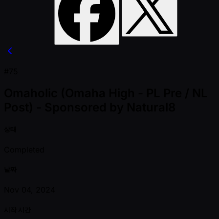
#75
Omaholic (Omaha High - PL Pre / NL
Post) - Sponsored by Natural8
상태
Completed
날짜
Nov 04, 2024
시작 시간