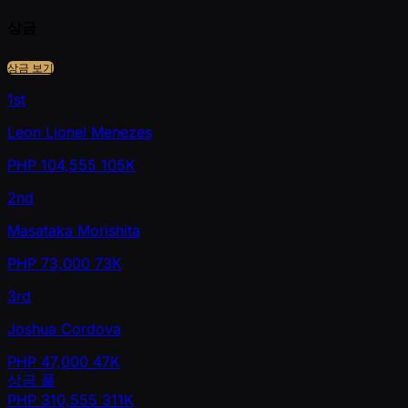
상금
상금 보기
1st
Leon Lionel Menezes
PHP
104,555
105K
2nd
Masataka Morishita
PHP
73,000
73K
3rd
Joshua Cordova
PHP
47,000
47K
상금 풀
PHP
310,555
311K