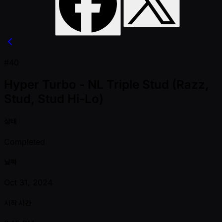
#40
Hyper Turbo - NL Triple Stud (Razz,
Stud, Stud Hi-Lo)
상태
Completed
날짜
Oct 31, 2024
시작 시간