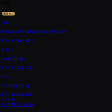
상금
상금 보기
1st
Benjamin Christopher Boo Han Jie
PHP
31,824
32K
2nd
Zhun Wang
PHP
21,000
21K
3rd
Yu Tang Wang
PHP
13,000
13K
상금 풀
PHP
65,824
66K