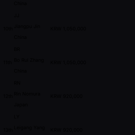
China
JJ
Jiangpu Jin
10th
KRW
1,050,000
China
BR
Bo Rui Zhang
11th
KRW
1,050,000
China
RN
Rin Nomura
12th
KRW
920,000
Japan
LY
Leigang Yang
13th
KRW
920,000