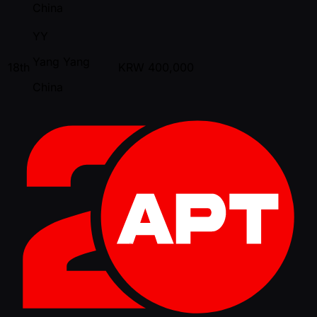
China
YY
Yang Yang
18th
KRW
400,000
China