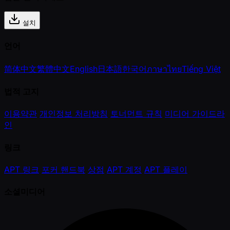
설치
언어
简体中文
繁體中文
English
日本語
한국어
ภาษาไทย
Tiếng Việt
법적 고지
이용약관
개인정보 처리방침
토너먼트 규칙
미디어 가이드라
인
링크
APT 링크
포커 핸드북
상점
APT 계정
APT 플레이
소셜미디어