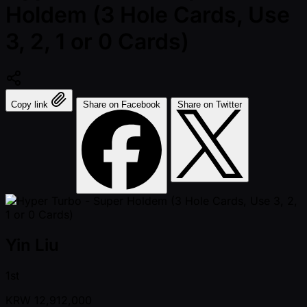
Holdem (3 Hole Cards, Use
3, 2, 1 or 0 Cards)
Copy link
Share on Facebook
Share on Twitter
Yin Liu
1st
KRW
12,912,000