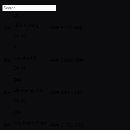
LC
Liao Cheng
2nd
KRW
8,710,000
China
YL
Yanchao Li
3rd
KRW
5,660,000
China
QM
Qiucheng Ma
4th
KRW
4,690,000
China
WH
Wei Hang Chen
5th
KRW
3,780,000