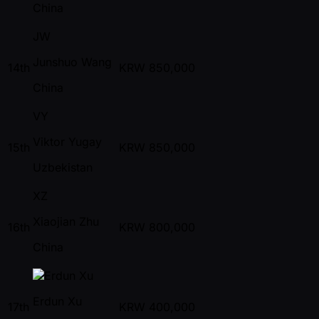
China
JW
Junshuo Wang
14th
KRW
850,000
China
VY
Viktor Yugay
15th
KRW
850,000
Uzbekistan
XZ
Xiaojian Zhu
16th
KRW
800,000
China
Erdun Xu
17th
KRW
400,000