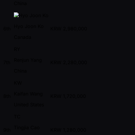
China
Hyo Joon Ko
6th
KRW
2,980,000
Canada
RY
Renjun Yang
7th
KRW
2,280,000
China
KW
Kaifan Wang
8th
KRW
1,720,000
United States
TC
Tingjia Cao
9th
KRW
1,280,000