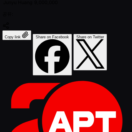
Junyu Huang
9,000,000
공유:
Copy link
Share on Facebook
Share on Twitter