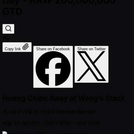
GTD
Copy link
Share on Facebook
Share on Twitter
Huang Chips Away at Wang’s Stack
게시됨
6 개월 전
작성자
Gabrielle Barredo
레벨 34: 블라인드 150K / 300K
- 앤티 300K