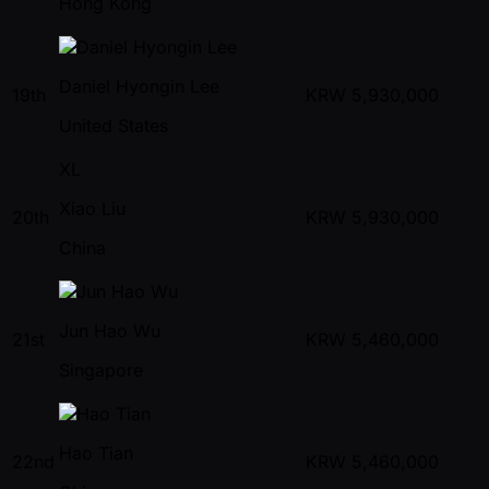
Hong Kong
Daniel Hyongin Lee
19th
KRW
5,930,000
United States
XL
Xiao Liu
20th
KRW
5,930,000
China
Jun Hao Wu
21st
KRW
5,460,000
Singapore
Hao Tian
22nd
KRW
5,460,000