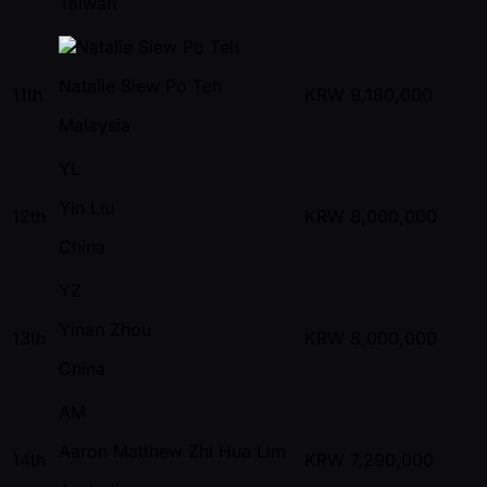
Taiwan
Natalie Siew Po Teh
11th
KRW
9,180,000
Malaysia
YL
Yin Liu
12th
KRW
8,000,000
China
YZ
Yinan Zhou
13th
KRW
8,000,000
China
AM
Aaron Matthew Zhi Hua Lim
14th
KRW
7,290,000