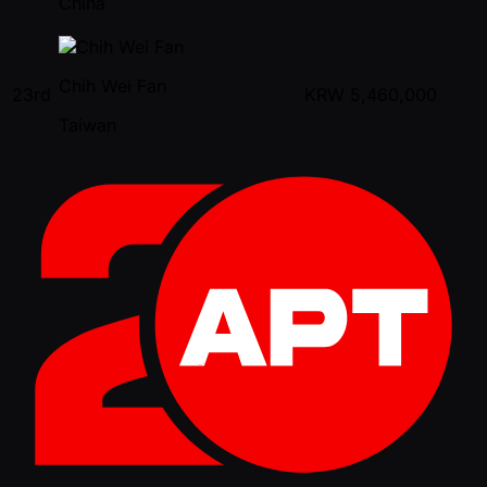
China
Chih Wei Fan
23rd
KRW
5,460,000
Taiwan