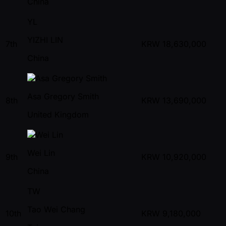
China
YL
YIZHI LIN
7th
KRW
18,630,000
China
Asa Gregory Smith
8th
KRW
13,690,000
United Kingdom
Wei Lin
9th
KRW
10,920,000
China
TW
Tao Wei Chang
10th
KRW
9,180,000