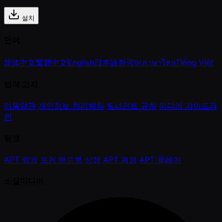
설치
언어
简体中文
繁體中文
English
日本語
한국어
ภาษาไทย
Tiếng Việt
법적 고지
이용약관
개인정보 처리방침
토너먼트 규칙
미디어 가이드라
인
링크
APT 링크
포커 핸드북
상점
APT 계정
APT 플레이
소셜미디어