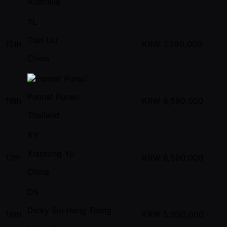
Australia
TL
Tian Liu
15th
KRW
7,290,000
China
Punnat Punsri
16th
KRW
6,590,000
Thailand
XY
Xiaotong Yu
17th
KRW
6,590,000
China
DS
Dicky Siu Hang Tsang
18th
KRW
5,930,000