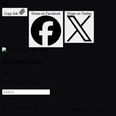
Copy link
Share on Facebook
Share on Twitter
Qi Feng Duan
1st
KRW
109,387,000
WL
Wenguo Lin
2nd
KRW
74,110,000