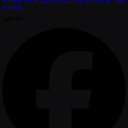
APT 링크
포커 핸드북
앱 다운로드
상점
APT 계정
APT 플레
이
보관함
소셜미디어