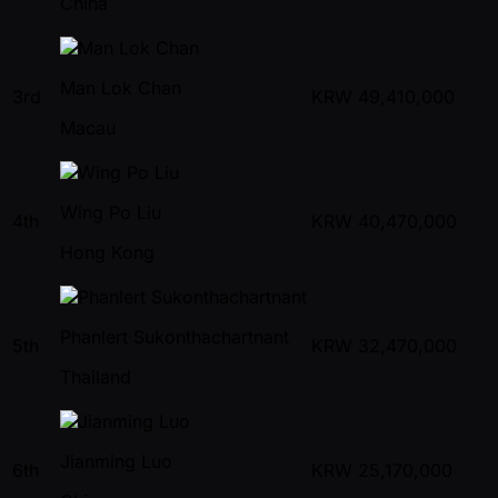
China
Man Lok Chan
3rd
KRW
49,410,000
Macau
Wing Po Liu
4th
KRW
40,470,000
Hong Kong
Phanlert Sukonthachartnant
5th
KRW
32,470,000
Thailand
Jianming Luo
6th
KRW
25,170,000