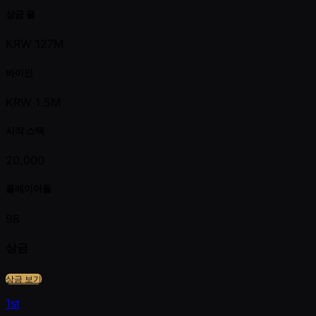
상금 풀
KRW 127M
바이인
KRW 1.5M
시작 스택
20,000
플레이어들
98
상금
상금 보기
1st