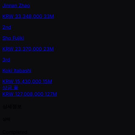
Jinnan Zhao
KRW
33,348,000
33M
2nd
Sho Fujiki
KRW
23,370,000
23M
3rd
Koki Itabashi
KRW
15,430,000
15M
상금 풀
KRW
127,008,000
127M
상세정보
상태
Completed