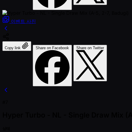
이벤트
사진
Copy link
Share on Facebook
Share on Twitter
#7
Hyper Turbo - NL - Single Draw Mix (A
상태