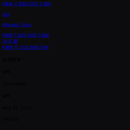
KRW
2,860,000
2.9M
3rd
Khoang Tony
KRW
1,820,000
1.8M
상금 풀
KRW
11,200,896
11M
상세정보
상태
Completed
날짜
Aug 01, 2025
시작 시간