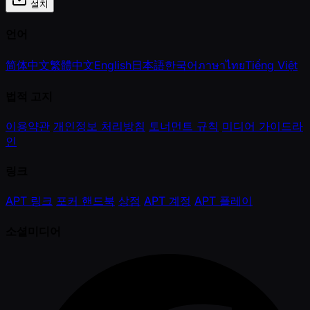
설치
언어
简体中文
繁體中文
English
日本語
한국어
ภาษาไทย
Tiếng Việt
법적 고지
이용약관
개인정보 처리방침
토너먼트 규칙
미디어 가이드라
인
링크
APT 링크
포커 핸드북
상점
APT 계정
APT 플레이
소셜미디어