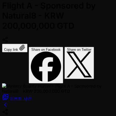
Flight A - Sponsored by
Natural8 - KRW
200,000,000 GTD
Copy link
Share on Facebook
Share on Twitter
이벤트
사진