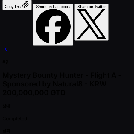
Copy link
Share on Facebook
Share on Twitter
#9
Mystery Bounty Hunter - Flight A -
Sponsored by Natural8 - KRW
200,000,000 GTD
상태
Completed
날짜