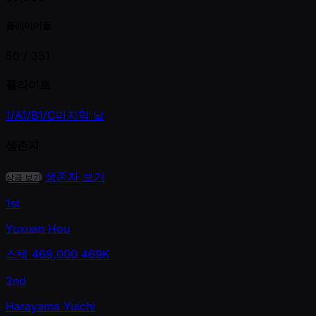
플레이어들
50 /
351
플라이트
1/A
1/B
1/C
마지막 날
생존자
생존자 보기
상금 보기
1st
Yuxuan Hou
스택
469,000
469K
2nd
Harayama Yuichi