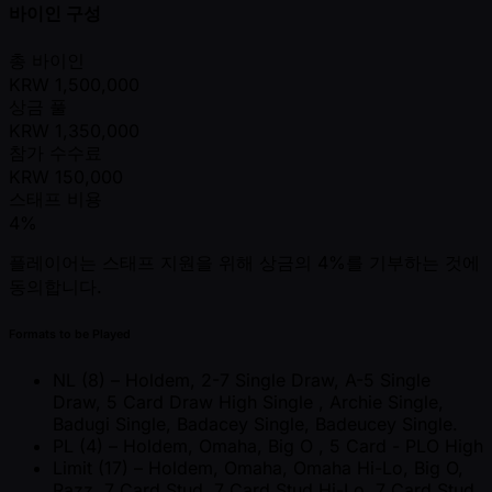
바이인 구성
총 바이인
KRW
1,500,000
상금 풀
KRW
1,350,000
참가 수수료
KRW
150,000
스태프 비용
4%
플레이어는 스태프 지원을 위해 상금의 4%를 기부하는 것에
동의합니다.
Formats to be Played
NL (8) – Holdem, 2-7 Single Draw, A-5 Single
Draw, 5 Card Draw High Single , Archie Single,
Badugi Single, Badacey Single, Badeucey Single.
PL (4) – Holdem, Omaha, Big O , 5 Card - PLO High
Limit (17) – Holdem, Omaha, Omaha Hi-Lo, Big O,
Razz, 7 Card Stud, 7 Card Stud Hi-Lo, 7 Card Stud