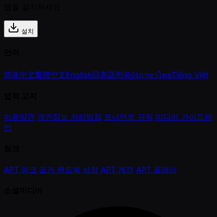
앱을 설치하세요
설치
언어
简体中文
繁體中文
English
日本語
한국어
ภาษาไทย
Tiếng Việt
법적 고지
이용약관
개인정보 처리방침
토너먼트 규칙
미디어 가이드라
인
링크
APT 링크
포커 핸드북
상점
APT 계정
APT 플레이
소셜미디어