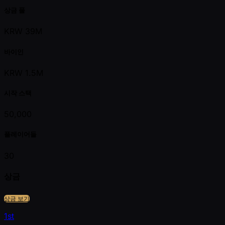
상금 풀
KRW 39M
바이인
KRW 1.5M
시작 스택
50,000
플레이어들
30
상금
상금 보기
1st