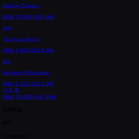
Qibang Cheung
KRW
14,390,000
14M
2nd
Tsz Fung Wong
KRW
9,910,000
9.9M
3rd
Kazuhiro Shirazawa
KRW
6,320,000
6.3M
상금 풀
KRW
38,880,000
39M
상세정보
상태
Completed