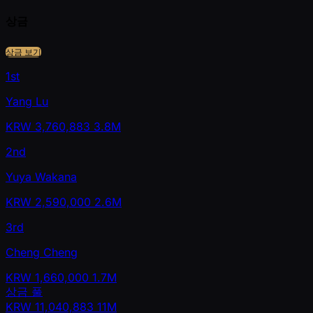
상금
상금 보기
1st
Yang Lu
KRW
3,760,883
3.8M
2nd
Yuya Wakana
KRW
2,590,000
2.6M
3rd
Cheng Cheng
KRW
1,660,000
1.7M
상금 풀
KRW
11,040,883
11M