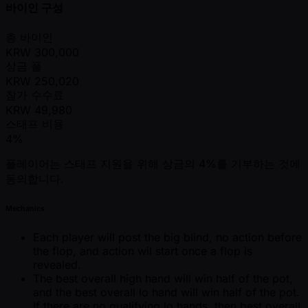
바이인 구성
총 바이인
KRW
300,000
상금 풀
KRW
250,020
참가 수수료
KRW
49,980
스태프 비용
4%
플레이어는 스태프 지원을 위해 상금의 4%를 기부하는 것에
동의합니다.
Mechanics
Each player will post the big blind, no action before
the flop, and action wil start once a flop is
revealed.
The best overall high hand will win half of the pot,
and the best overall lo hand will win half of the pot.
If there are no qualifying lo hands, then best overall