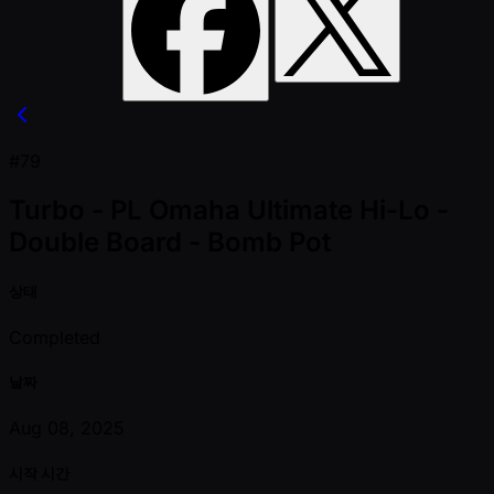
#79
Turbo - PL Omaha Ultimate Hi-Lo -
Double Board - Bomb Pot
상태
Completed
날짜
Aug 08, 2025
시작 시간